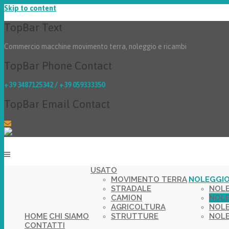
Skip to content
TopBar Text
Commercio macchine movimento terra, noleggio e ricambi
TopBar Phone Contact
+39 3487125342 / +39 059333350
TopBar Email Contact
USATO
MOVIMENTO TERRA
NOLEGGI
STRADALE
NOL
CAMION
NOLE
AGRICOLTURA
NOLE
HOME
CHI SIAMO
STRUTTURE
NOLE
CONTATTI