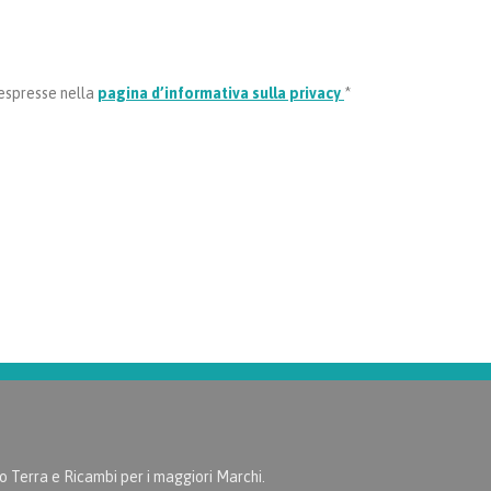
 espresse nella
pagina d’informativa sulla privacy
*
Terra e Ricambi per i maggiori Marchi.