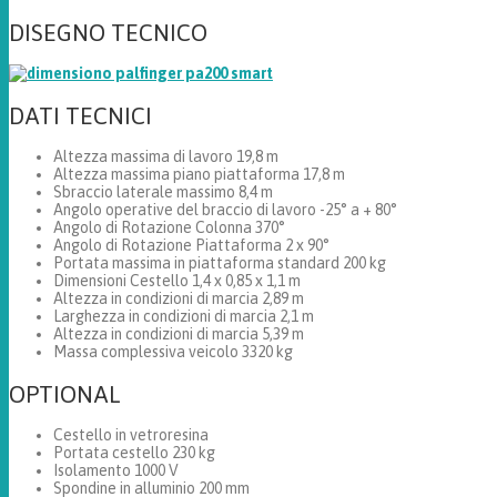
DISEGNO TECNICO
DATI TECNICI
Altezza massima di lavoro 19,8 m
Altezza massima piano piattaforma 17,8 m
Sbraccio laterale massimo 8,4 m
Angolo operative del braccio di lavoro -25° a + 80°
Angolo di Rotazione Colonna 370°
Angolo di Rotazione Piattaforma 2 x 90°
Portata massima in piattaforma standard 200 kg
Dimensioni Cestello 1,4 x 0,85 x 1,1 m
Altezza in condizioni di marcia 2,89 m
Larghezza in condizioni di marcia 2,1 m
Altezza in condizioni di marcia 5,39 m
Massa complessiva veicolo 3320 kg
OPTIONAL
Cestello in vetroresina
Portata cestello 230 kg
Isolamento 1000 V
Spondine in alluminio 200 mm