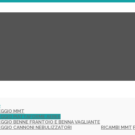
O
EGGIO MMT
GGIO PIATTAFORME AEREE
GGIO BENNE FRANTOIO E BENNA VAGLIANTE
GGIO CANNONI NEBULIZZATORI
RICAMBI MMT